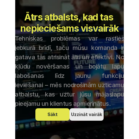
Ātrs atbalsts, kad tas 
nepieciešams visvairāk
Tehniskas problēmas var rasties 
jebkurā brīdī, taču mūsu komanda ir 
gatava tās atrisināt ātri un efektīvi. No 
kļūdu novēršanas un bojātu lapu 
labošanas līdz jaunu funkciju 
ieviešanai – mēs nodrošinām uzticamu 
atbalstu, kas uztur jūsu mājaslapu 
pieejamu un klientus apmierinātus.
Sākt
Uzzināt vairāk