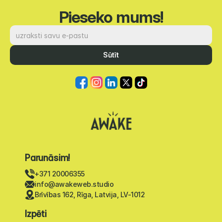
Pieseko mums!
Sūtīt
Parunāsim!
+371 20006355
info@awakeweb.studio
Brīvības 162, Rīga, Latvija, LV-1012
Izpēti