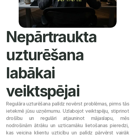
Nepārtraukta 
uzturēšana 
labākai 
veiktspējai
Regulāra uzturēšana palīdz novērst problēmas, pirms tās 
ietekmē jūsu uzņēmumu. Uzlabojot veiktspēju, stiprinot 
drošību un regulāri atjauninot mājaslapu, mēs 
nodrošinām ātrāku un uzticamāku lietošanas pieredzi, 
kas veicina klientu uzticību un palīdz pārvērst vairāk 