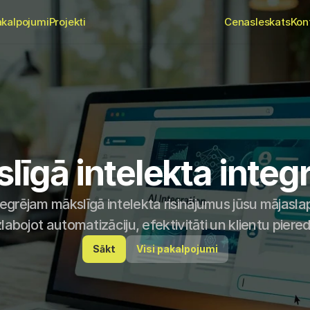
akalpojumi
Projekti
Cenas
Ieskats
Kon
līgā intelekta integr
tegrējam mākslīgā intelekta risinājumus jūsu mājaslap
labojot automatizāciju, efektivitāti un klientu piered
Sākt
Visi pakalpojumi