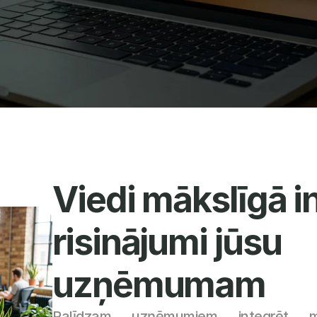
Viedi mākslīgā in
risinājumi jūsu 
uzņēmumam
Palīdzam uzņēmumiem integrēt māk