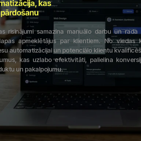
matizācija, kas 
a pārdošanu
as risinājumi samazina manuālo darbu un rada v
lapas apmeklētājus par klientiem. No viedas kl
u automatizācijai un potenciālo klientu kvalificēš
umus, kas uzlabo efektivitāti, palielina konversij
oduktu un pakalpojumu.