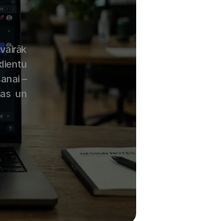
airāk 
ientu 
anai – 
as un 