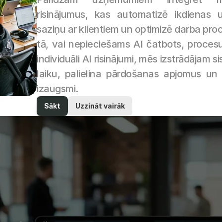
risinājumus, kas automatizē ikdienas 
saziņu ar klientiem un optimizē darba proc
tā, vai nepieciešams AI čatbots, procesu
individuāli AI risinājumi, mēs izstrādājam s
laiku, palielina pārdošanas apjomus un
izaugsmi.
Sākt
Uzzināt vairāk