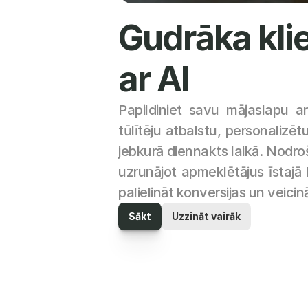
Gudrāka klie
ar AI
Papildiniet savu mājaslapu ar
tūlītēju atbalstu, personalizēt
jebkurā diennakts laikā. Nodroš
uzrunājot apmeklētājus īstajā br
palielināt konversijas un veici
Sākt
Uzzināt vairāk