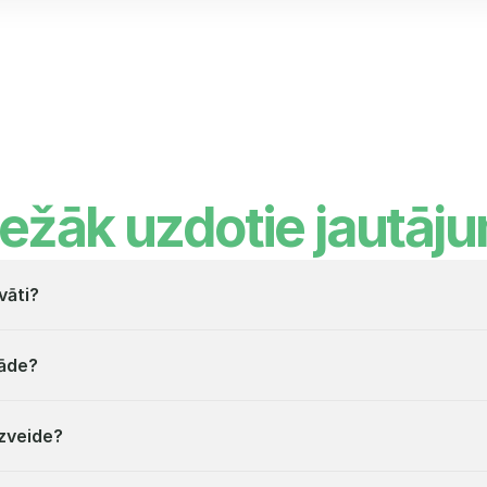
iežāk uzdotie jautāju
vāti?
rāde?
izveide?