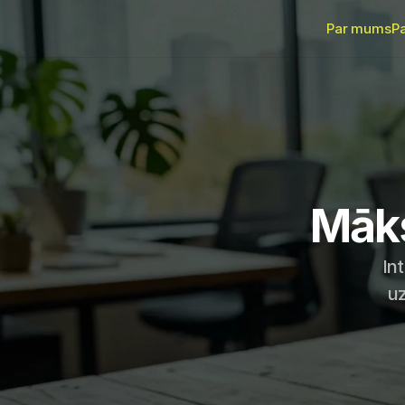
Par mums
P
Māks
In
uz