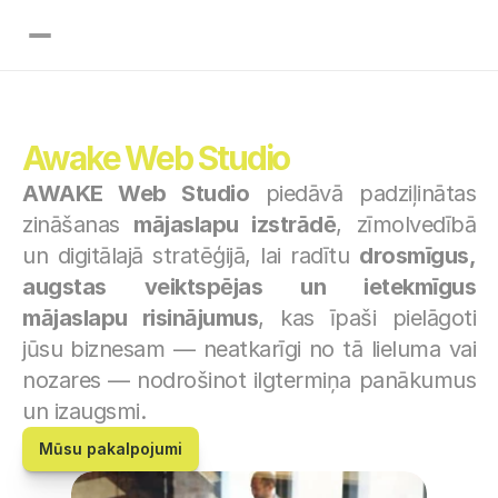
s
Pakalpojumi
Projekti
Ieskats
Kontakti
Cenas
Awake Web Studio
AWAKE Web Studio
 piedāvā padziļinātas 
zināšanas 
mājaslapu izstrādē
, zīmolvedībā 
un digitālajā stratēģijā, lai radītu 
drosmīgus, 
augstas veiktspējas un ietekmīgus 
mājaslapu risinājumus
, kas īpaši pielāgoti 
jūsu biznesam — neatkarīgi no tā lieluma vai 
nozares — nodrošinot ilgtermiņa panākumus 
un izaugsmi.
Mūsu pakalpojumi