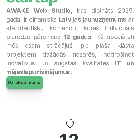
AWAKE Web Studio
, kas dibināts 2025. 
gadā, ir dinamisks 
Latvijas jaunuzņēmums
 ar 
starptautisku komandu, kuras individuālā 
pieredze pārsniedz 
12 gadus
. Kā speciālisti 
mēs esam strādājuši pie plaša klāsta 
projektiem dažādās nozarēs, nodrošinot 
inovatīvus un augstas kvalitātes 
IT un 
mājaslapu risinājumus
.
Uzraksti mums!
12