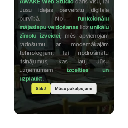
AWAKE Web Studio
 darīs visu, lai 
Jūsu idejas pārvērstu digitālā 
burvībā. No 
funkcionālu 
mājaslapu veidošanas
 līdz 
unikālu 
zīmolu izveidei
, mēs apvienojam 
radošumu ar modernākajām 
tehnoloģijām, lai nodrošinātu 
risinājumus, kas ļauj Jūsu 
uzņēmumam 
izcelties un 
uzplaukt
.
Sākt!
Mūsu pakalpojumi