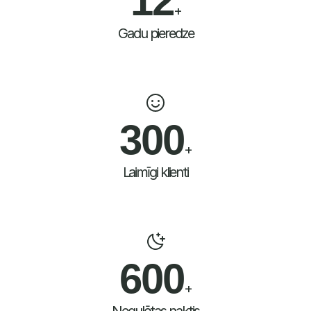
+
Gadu pieredze
300
+
Laimīgi klienti
600
+