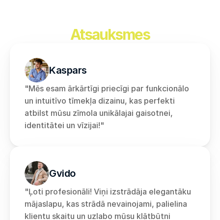
Atsauksmes
Kaspars
"Mēs esam ārkārtīgi priecīgi par funkcionālo 
un intuitīvo tīmekļa dizainu, kas perfekti 
atbilst mūsu zīmola unikālajai gaisotnei, 
identitātei un vīzijai!"
Gvido
"Ļoti profesionāli! Viņi izstrādāja elegantāku 
mājaslapu, kas strādā nevainojami, palielina 
klientu skaitu un uzlabo mūsu klātbūtni 