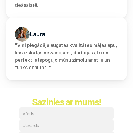
tiešsaistē.
Laura
"Viņi piegādāja augstas kvalitātes mājaslapu, 
kas izskatās nevainojami, darbojas ātri un 
perfekti atspoguļo mūsu zīmolu ar stilu un 
funkcionalitāti!"
Sazinies ar mums!