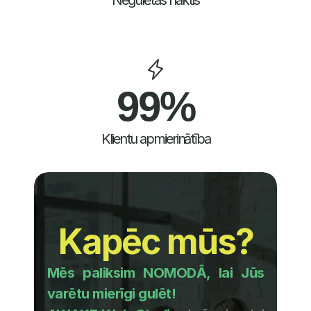
Negulētas naktis
99%
Klientu apmierinātība
Kapēc mūs?
Mēs paliksim NOMODĀ, lai Jūs 
varētu mierīgi gulēt!